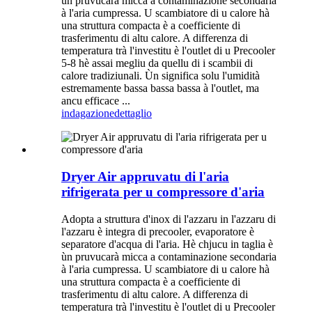
ùn pruvucarà micca a contaminazione secondaria
à l'aria cumpressa. U scambiatore di u calore hà
una struttura compacta è a coefficiente di
trasferimentu di altu calore. A differenza di
temperatura trà l'investitu è ​​l'outlet di u Precooler
5-8 hè assai megliu da quellu di i scambii di
calore tradiziunali. Ùn significa solu l'umidità
estremamente bassa bassa bassa à l'outlet, ma
ancu efficace ...
indagazione
dettaglio
Dryer Air appruvatu di l'aria
rifrigerata per u compressore d'aria
Adopta a struttura d'inox di l'azzaru in l'azzaru di
l'azzaru è integra di precooler, evaporatore è
separatore d'acqua di l'aria. Hè chjucu in taglia è
ùn pruvucarà micca a contaminazione secondaria
à l'aria cumpressa. U scambiatore di u calore hà
una struttura compacta è a coefficiente di
trasferimentu di altu calore. A differenza di
temperatura trà l'investitu è ​​l'outlet di u Precooler