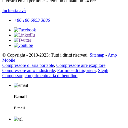
u vostru email per noi è seremu in cuntattu in 24 ore.
Inchiesta avà
+86 186 6953 3886
© Copyright - 2010-2023: Tutti i diritti riservati.
Sitemap
-
Amp
Mobile
Compressore di aria portable
,
Compressore aire exapitore
,
Compressore auro industriale
,
Formrice di frigoriera
,
Steph
Compessor
,
comprimentu aria di benolino
,
E-mail
E-mail