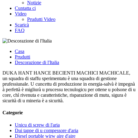
Notizie
Cuntatta ci
Video
Prudutti Video
Scaricà
FAQ
Casa
Prudutti
Descorazione di l'Italia
DUKA HANT HANCE BECIENTI MACHICI MACHICALE,
un squadra di staffu sperimentatu è una squadra di gestione
prufessiunale. U cuncettu di produzzione in energia-salvà è impegnà
à perfettà è migliurà u prucessu tecnulogicu per ottene u polsone di u
core, chì rivenuta e caratteristiche, risparazione di mutu, sigura è
sicurità di u mineria è a sicurità.
Categorie
Unicu di screw di l'aria
Dui tappe di u compessore d'aria
Diesel portable wirw aire d'aire