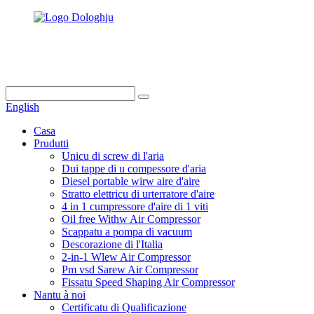
info@dukascompressor.com
+86 186 6953 3886
English
Casa
Prudutti
Unicu di screw di l'aria
Dui tappe di u compessore d'aria
Diesel portable wirw aire d'aire
Stratto elettricu di urterratore d'aire
4 in 1 cumpressore d'aire di 1 viti
Oil free Withw Air Compressor
Scappatu a pompa di vacuum
Descorazione di l'Italia
2-in-1 Wlew Air Compressor
Pm vsd Sarew Air Compressor
Fissatu Speed ​​Shaping Air Compressor
Nantu à noi
Certificatu di Qualificazione