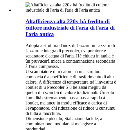
Altafficienza alta 220v hà freditu di
cultore industriale di l'aria di l'aria di
l'aria antica
Adopta a struttura d'inox di l'azzaru in l'azzaru di
l'azzaru è integra di precooler, evaporatore è
separatore d'acqua di l'aria. Hè chjucu in taglia è
ùn pruvucarà micca a contaminazione secondaria
à l'aria cumpressa.
U scambiatore di u calore hà una struttura
compacta è a coefficiente di trasferimentu di altu
calore. A differenza di temperatura trà l'investitu è
​​l'outlet di u Precooler 5-8 hè assai megliu da
quellu di i scambii di calore tradiziunali. Ùn solu
l'umidità estremamente bassa bassa rapida à
l'outlet, ma ancu in modu efficace a carica di
l'evaporatore, chì riduzzione di riduce u cunsumu
di tutta a macchina.
Dimensione picculu, Stallazione faciule, a
cumminazione modulari si melegisce a
produtidad.