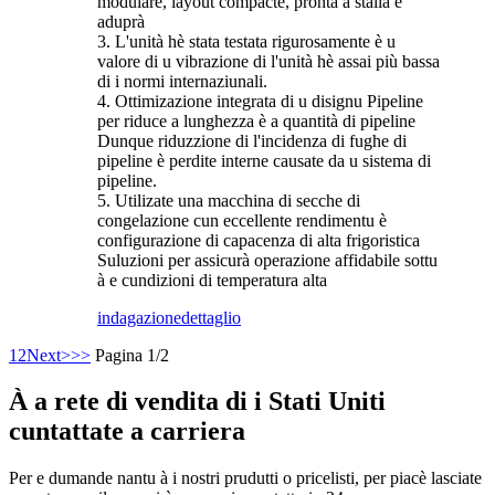
modulare, layout compacte, pronta à stallà è
aduprà
3. L'unità hè stata testata rigurosamente è u
valore di u vibrazione di l'unità hè assai più bassa
di i normi internaziunali.
4. Ottimizazione integrata di u disignu Pipeline
per riduce a lunghezza è a quantità di pipeline
Dunque riduzzione di l'incidenza di fughe di
pipeline è perdite interne causate da u sistema di
pipeline.
5. Utilizate una macchina di secche di
congelazione cun eccellente rendimentu è
configurazione di capacenza di alta frigoristica
Suluzioni per assicurà operazione affidabile sottu
à e cundizioni di temperatura alta
indagazione
dettaglio
1
2
Next>
>>
Pagina 1/2
À a rete di vendita di i Stati Uniti
cuntattate a carriera
Per e dumande nantu à i nostri prudutti o pricelisti, per piacè lasciate