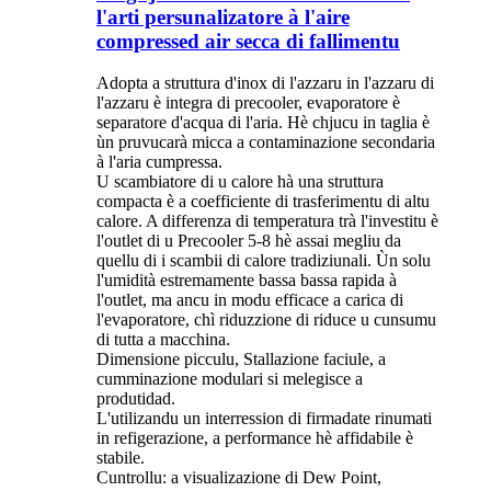
l'arti persunalizatore à l'aire
compressed air secca di fallimentu
Adopta a struttura d'inox di l'azzaru in l'azzaru di
l'azzaru è integra di precooler, evaporatore è
separatore d'acqua di l'aria. Hè chjucu in taglia è
ùn pruvucarà micca a contaminazione secondaria
à l'aria cumpressa.
U scambiatore di u calore hà una struttura
compacta è a coefficiente di trasferimentu di altu
calore. A differenza di temperatura trà l'investitu è
​​l'outlet di u Precooler 5-8 hè assai megliu da
quellu di i scambii di calore tradiziunali. Ùn solu
l'umidità estremamente bassa bassa rapida à
l'outlet, ma ancu in modu efficace a carica di
l'evaporatore, chì riduzzione di riduce u cunsumu
di tutta a macchina.
Dimensione picculu, Stallazione faciule, a
cumminazione modulari si melegisce a
produtidad.
L'utilizandu un interression di firmadate rinumati
in refigerazione, a performance hè affidabile è
stabile.
Cuntrollu: a visualizazione di Dew Point,