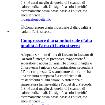
5-8 hè assai megliu da quellu di i scambii di
calore tradiziunali. Ùn significa solu l'umidità
estremamente bassa bassa bassa à l'outlet, ma
ancu efficace ...
indagazione
dettaglio
Compressore d'aria industriale d'alta
qualità à l'aria di l'aria si secca
Adopta a struttura d'inox di l'azzaru in l'azzaru di
l'azzaru è integra di precooler, evaporatore è
separatore d'acqua di l'aria. Hè chjucu in taglia è
ùn pruvucarà micca a contaminazione secondaria
à l'aria cumpressa. U scambiatore di u calore hà
una struttura compacta è a coefficiente di
trasferimentu di altu calore. A differenza di
temperatura trà l'investitu è ​​l'outlet di u Precooler
5-8 hè assai megliu da quellu di i scambii di
calore tradiziunali. Ùn significa solu l'umidità
estremamente bassa bassa bassa à l'outlet, ma
ancu efficace ...