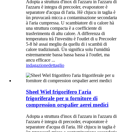
Adopta a struttura d'inox di l'azzaru in l'azzaru di
l'azzaru è integra di precooler, evaporatore è
separatore d'acqua di l'aria. Hè chjucu in taglia è
ùn pruvucarà micca a contaminazione secondaria
à l'aria cumpressa. U scambiatore di u calore hà
una struttura compacta è a coefficiente di
trasferimentu di altu calore. A differenza di
temperatura trà l'investitu è ​​l'outlet di u Precooler
5-8 hè assai megliu da quellu di i scambii di
calore tradiziunali. Ùn significa solu l'umidità
estremamente bassa bassa bassa à l'outlet, ma
ancu efficace ...
indagazione
dettaglio
Sheel Wiel frigorifero l'aria
frigoriferale per u fornitore di
compression orspalier aerei medici
Adopta a struttura d'inox di l'azzaru in l'azzaru di
l'azzaru è integra di precooler, evaporatore è
separatore d'acqua di l'aria. Hè chjucu in taglia è