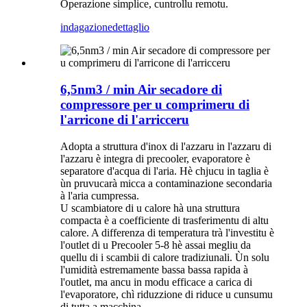
Operazione simplice, cuntrollu remotu.
indagazione
dettaglio
6,5nm3 / min Air secadore di
compressore per u comprimeru di
l'arricone di l'arricceru
Adopta a struttura d'inox di l'azzaru in l'azzaru di
l'azzaru è integra di precooler, evaporatore è
separatore d'acqua di l'aria. Hè chjucu in taglia è
ùn pruvucarà micca a contaminazione secondaria
à l'aria cumpressa.
U scambiatore di u calore hà una struttura
compacta è a coefficiente di trasferimentu di altu
calore. A differenza di temperatura trà l'investitu è
​​l'outlet di u Precooler 5-8 hè assai megliu da
quellu di i scambii di calore tradiziunali. Ùn solu
l'umidità estremamente bassa bassa rapida à
l'outlet, ma ancu in modu efficace a carica di
l'evaporatore, chì riduzzione di riduce u cunsumu
di tutta a macchina.