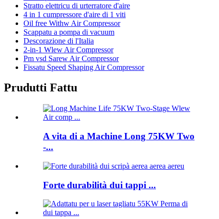
Stratto elettricu di urterratore d'aire
4 in 1 cumpressore d'aire di 1 viti
Oil free Withw Air Compressor
Scappatu a pompa di vacuum
Descorazione di l'Italia
2-in-1 Wlew Air Compressor
Pm vsd Sarew Air Compressor
Fissatu Speed ​​Shaping Air Compressor
Prudutti Fattu
A vita di a Machine Long 75KW Two
-...
Forte durabilità dui tappi ...