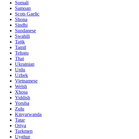
Somali
Samoan
Scots Gaelic
Shona
Sindhi
Sundanese
Swahili
Tajik
Tamil
Telugu
Thai
Ukrainian
Urdu
Uzbek
Vietnamese
Welsh
Xhosa
Yiddish
Yoruba
Zulu
Kinyarwanda
Tatar
Oriya
Turkmen
Uyghur