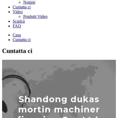
Notizie
Cuntatta ci
Video
Prudutti Video
Scaricà
FAQ
Casa
Cuntatta ci
Cuntatta ci
Shandong dukas
mortin machiner