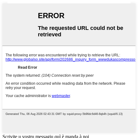
Scrivite u vostru messagiu quì è manda à noi