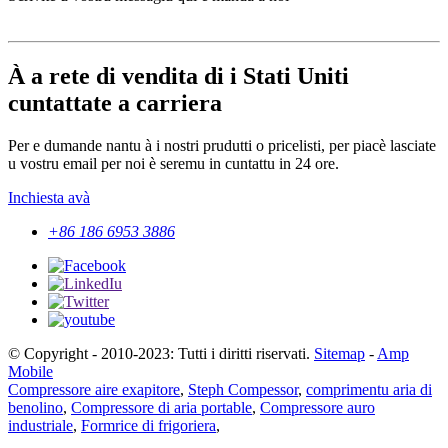
À a rete di vendita di i Stati Uniti
cuntattate a carriera
Per e dumande nantu à i nostri prudutti o pricelisti, per piacè lasciate
u vostru email per noi è seremu in cuntattu in 24 ore.
Inchiesta avà
+86 186 6953 3886
© Copyright - 2010-2023: Tutti i diritti riservati.
Sitemap
-
Amp
Mobile
Compressore aire exapitore
,
Steph Compessor
,
comprimentu aria di
benolino
,
Compressore di aria portable
,
Compressore auro
industriale
,
Formrice di frigoriera
,