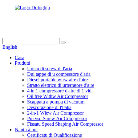
info@dukascompressor.com
+86 186 6953 3886
English
Casa
Prudutti
Unicu di screw di l'aria
Dui tappe di u compessore d'aria
Diesel portable wirw aire d'aire
Stratto elettricu di urterratore d'aire
4 in 1 cumpressore d'aire di 1 viti
Oil free Withw Air Compressor
Scappatu a pompa di vacuum
Descorazione di l'Italia
2-in-1 Wlew Air Compressor
Pm vsd Sarew Air Compressor
Fissatu Speed ​​Shaping Air Compressor
Nantu à noi
Certificatu di Qualificazione