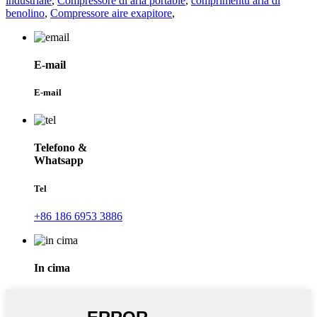
industriale
,
Compressore di aria portable
,
comprimentu aria di
benolino
,
Compressore aire exapitore
,
E-mail
E-mail
Telefono &
Whatsapp
Tel
+86 186 6953 3886
In cima