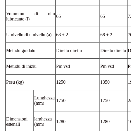
Voluminu di oliu
65
65
7
lubricante (l)
U nivellu di u nivellu (a)
68 ± 2
68 ± 2
7
Metudu guidatu
Direttu direttu
Direttu direttu
D
Metudu di iniziu
Pm vsd
Pm vsd
P
Pesu (kg)
1250
1350
1
Lunghezza
1750
1750
2
(mm)
Dimensioni
larghezza
1280
1280
1
estenali
(mm)