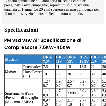
A nostra garanzia hè di 2 anni per a macchina cumpleta,
paragunate à altre cumpagnie, soprattuttu sò furnisce una
garanzia di 1 annu. Cù 20 anni sperienze avemu cunfidenza per
fà un bonu serviziu à i nostri clienti in tuttu u mondu.
Specificazioni
PM vsd vsw Air Specificazione di
Compressore 7.5KW-45KW
DKS-
DKS-
DKS-
DKS-
DKS-
D
Mudellu
7,5V
11V
15V
18,5V
22V
3
Potenza
(
kw)
7.5
11
15
18,5
22
30
Mutore
HorsePower
10
15
20
25
30
40
(PS)
1.2 /
1.9 /
2.5 /
3,2 /
3.8 /
5.
0,7
0,7
0,7
0,7
0,7
0,
1.1 /
1,7 /
3.0 /
3.6 /
5,
23/08.8
Spustamentu d'aire
0,8
0,8
0,8
0,8
0,
/
Pressione di travagliu
0,9 /
1.6 /
2.1 /
2.7 /
3,2 /
4.
(M3 / min. / MPA)
1.0
1.0
1.0
1.0
1.0
1.