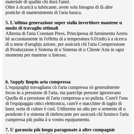
materiale di qualità chì durà l'anni.
Oltre à ricaricà u lubricante, avete solu bisognu di fà altre
pratiche di mantenimentu di l'aria basica.
5. L'ultima generazione super stalla invertitore mantene u
modu di travagliu ottimali
Alberna di l'aria Constant Press, Principessa di furnimentu Aereu
hè accuratamente in l'effettu di a temperatura 0.01mb) à a ricerca
di u mese d'areghju azione, per assicurà chì l'aria Compressione
di Produzzione è Sistema di u Sistema di u Cliente Aria in ogni
momentu per mantene u listessu.
6. Supply limpiu aria cumpressa
L'equipaghji travaglianu cù l'aria cumpressa sò generalmente
focus in a pressione di l'aria, ma parechje persone ignoravanu
Quella di a pressione di l'aria cumpressa a so pulizia. Cum'è l'usu
di l'equipaggiu ottici elettronicu, cum'è e macchine di taglio di
laser, sorta di culore è cusì. Utilizemu un altu per u sementu di u
pendente è u sistema di rinfrescante per assicurà chì furnisce l'aria
cumpressa più pulita à u vostru equipamentu.
7. U garanzia più longu paragunate à altre cumpagnie