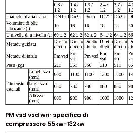
0,8 /
1.4 /
1.9 /
2.4 /
2.7 /
4.
1.2
1.2
1.2
1.2
1.2
1.
Diametru d'aria d'aria
DNT20
Dn25
Dn25
Dn25
Dn25
D
Voluminu di oliu
10
16
16
18
18
30
lubricante (l)
U nivellu di u nivellu (a)
60 ± 2
62 ± 2
62 ± 2
64 ± 2
64 ± 2
66
Direttu
Direttu
Direttu
Direttu
Direttu
Di
Metudu guidatu
direttu
direttu
direttu
direttu
direttu
di
Pm
Pm
Pm
P
Metudu di iniziu
Pm vsd
Pm vsd
vsd
vsd
vsd
vs
Pesu (kg)
220
350
360
510
510
65
Lunghezza
900
1100
1100
1200
1200
14
(mm)
Dimensioni
larghezza
680
730
730
880
880
98
estenali
(mm)
Altezza
800
980
980
1080
1080
12
(mm)
PM vsd vsd wrir specifica di
compressore 55kw-132kw