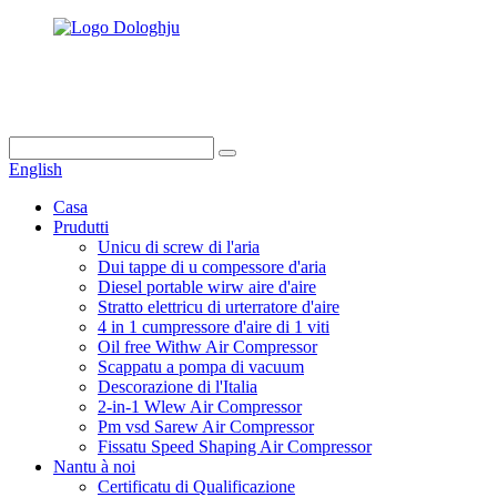
info@dukascompressor.com
+86 186 6953 3886
English
Casa
Prudutti
Unicu di screw di l'aria
Dui tappe di u compessore d'aria
Diesel portable wirw aire d'aire
Stratto elettricu di urterratore d'aire
4 in 1 cumpressore d'aire di 1 viti
Oil free Withw Air Compressor
Scappatu a pompa di vacuum
Descorazione di l'Italia
2-in-1 Wlew Air Compressor
Pm vsd Sarew Air Compressor
Fissatu Speed ​​Shaping Air Compressor
Nantu à noi
Certificatu di Qualificazione