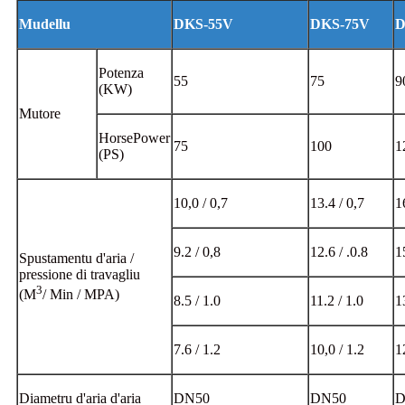
Mudellu
DKS-55V
DKS-75V
D
Potenza
55
75
9
(KW)
Mutore
HorsePower
75
100
1
(PS)
10,0 / 0,7
13.4 / 0,7
1
9.2 / 0,8
12.6 / .0.8
1
Spustamentu d'aria /
pressione di travagliu
3
(M
/ Min / MPA)
8.5 / 1.0
11.2 / 1.0
1
7.6 / 1.2
10,0 / 1.2
1
Diametru d'aria d'aria
DN50
DN50
D