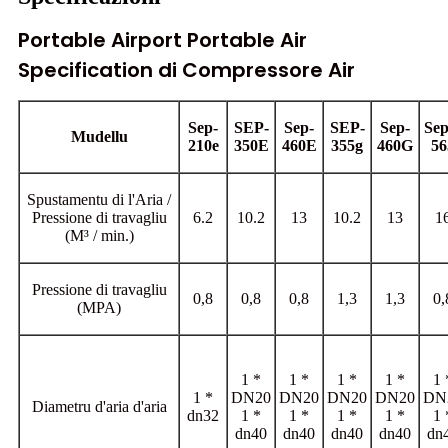
Portable Airport Portable Air
Specification di Compressore Air
Sep-
SEP-
Sep-
SEP-
Sep-
Sep
Mudellu
210e
350E
460E
355g
460G
56
Spustamentu di l'Aria /
Pressione di travagliu
6.2
10.2
13
10.2
13
1
(M³ / min.)
Pressione di travagliu
0,8
0,8
0,8
1,3
1,3
0,
(MPA)
1 *
1 *
1 *
1 *
1 
1 *
DN20
DN20
DN20
DN20
DN
Diametru d'aria d'aria
dn32
1 *
1 *
1 *
1 *
1 
dn40
dn40
dn40
dn40
dn