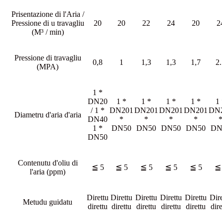
Prisentazione di l'Aria /
Pressione di u travagliu
20
20
22
24
20
2
(M³ / min)
Pressione di travagliu
0,8
1
1,3
1,3
1,7
2
(MPA)
1 *
DN20
1 *
1 *
1 *
1 *
1
/ 1 *
DN201
DN201
DN201
DN201
DN
Diametru d'aria d'aria
DN40
*
*
*
*
1 *
DN50
DN50
DN50
DN50
DN
DN50
Contenutu d'oliu di
≦ 5
≦ 5
≦ 5
≦ 5
≦ 5
≦
l'aria (ppm)
Direttu
Direttu
Direttu
Direttu
Direttu
Dir
Metudu guidatu
direttu
direttu
direttu
direttu
direttu
dire