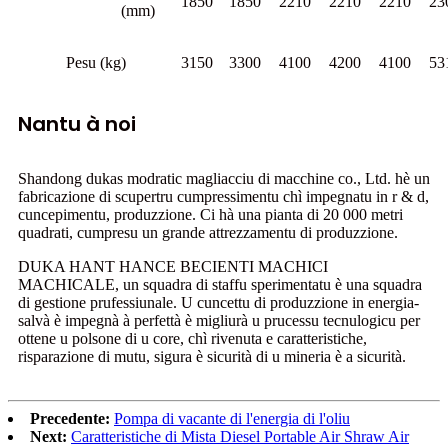
1850
1850
2210
2210
2210
23
(mm)
Pesu (kg)
3150
3300
4100
4200
4100
53
Nantu à noi
Shandong dukas modratic magliacciu di macchine co., Ltd. hè un
fabricazione di scupertru cumpressimentu chì impegnatu in r & d,
cuncepimentu, produzzione. Ci hà una pianta di 20 000 metri
quadrati, cumpresu un grande attrezzamentu di produzzione.
DUKA HANT HANCE BECIENTI MACHICI
MACHICALE, un squadra di staffu sperimentatu è una squadra
di gestione prufessiunale. U cuncettu di produzzione in energia-
salvà è impegnà à perfettà è migliurà u prucessu tecnulogicu per
ottene u polsone di u core, chì rivenuta e caratteristiche,
risparazione di mutu, sigura è sicurità di u mineria è a sicurità.
Precedente:
Pompa di vacante di l'energia di l'oliu
Next:
Caratteristiche di Mista Diesel Portable Air Shraw Air