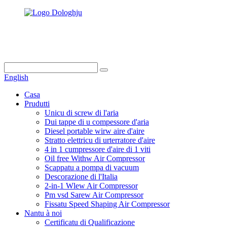
info@dukascompressor.com
+86 186 6953 3886
English
Casa
Prudutti
Unicu di screw di l'aria
Dui tappe di u compessore d'aria
Diesel portable wirw aire d'aire
Stratto elettricu di urterratore d'aire
4 in 1 cumpressore d'aire di 1 viti
Oil free Withw Air Compressor
Scappatu a pompa di vacuum
Descorazione di l'Italia
2-in-1 Wlew Air Compressor
Pm vsd Sarew Air Compressor
Fissatu Speed ​​Shaping Air Compressor
Nantu à noi
Certificatu di Qualificazione