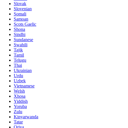
Slovak
Slovenian
Somali
Samoan
Scots Gaelic
Shona
Sindhi
Sundanese
Swahili
Tajik
Tamil
Telugu
Thai
Ukrainian
Urdu
Uzbek
Vietnamese
Welsh
Xhosa
Yiddish
Yoruba
Zulu
Kinyarwanda
Tatar
Oriya