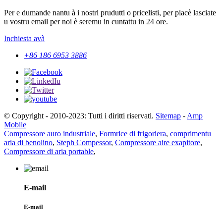
Per e dumande nantu à i nostri prudutti o pricelisti, per piacè lasciate
u vostru email per noi è seremu in cuntattu in 24 ore.
Inchiesta avà
+86 186 6953 3886
© Copyright - 2010-2023: Tutti i diritti riservati.
Sitemap
-
Amp
Mobile
Compressore auro industriale
,
Formrice di frigoriera
,
comprimentu
aria di benolino
,
Steph Compessor
,
Compressore aire exapitore
,
Compressore di aria portable
,
E-mail
E-mail