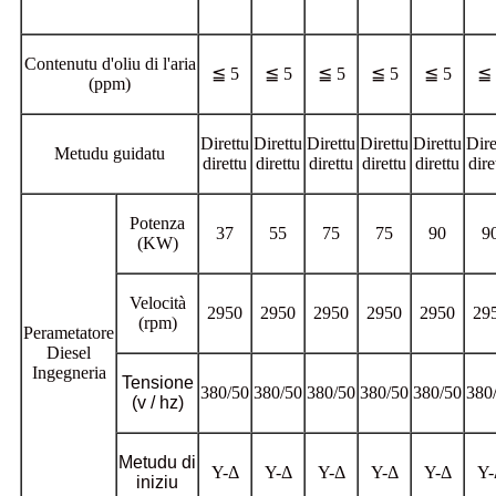
Contenutu d'oliu di l'aria
≦ 5
≦ 5
≦ 5
≦ 5
≦ 5
≦ 
(ppm)
Direttu
Direttu
Direttu
Direttu
Direttu
Dire
Metudu guidatu
direttu
direttu
direttu
direttu
direttu
dire
Potenza
37
55
75
75
90
9
(KW)
Velocità
2950
2950
2950
2950
2950
29
(rpm)
Perametatore
Diesel
Ingegneria
Tensione
380/50
380/50
380/50
380/50
380/50
380
(v / hz)
Metudu di
Υ-Δ
Υ-Δ
Υ-Δ
Υ-Δ
Υ-Δ
Υ-
iniziu