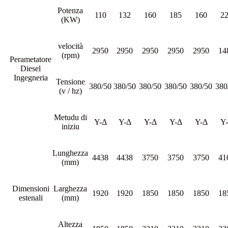
Potenza
110
132
160
185
160
2
(KW)
velocità
2950
2950
2950
2950
2950
14
(rpm)
Perametatore
Diesel
Ingegneria
Tensione
380/50
380/50
380/50
380/50
380/50
380
(v / hz)
Metudu di
Υ-Δ
Υ-Δ
Υ-Δ
Υ-Δ
Υ-Δ
Υ
iniziu
Lunghezza
4438
4438
3750
3750
3750
41
(mm)
Dimensioni
Larghezza
1920
1920
1850
1850
1850
18
estenali
(mm)
Altezza