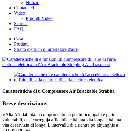
Notizie
Cuntatta ci
Video
Prudutti Video
Scaricà
FAQ
Casa
Prudutti
Stratto elettricu di urterratore d'aire
Caratteristiche di u Compressore Air Brackable Strabba
Breve descrizzione:
●
Alta Affidabilità: u comprimentu hà pochi ricumpabi è parte
vulnerabili, cusì curreghja affidabile è hà una vita longa è hà una
vita di serviziu di longa. L'intervallu di a rientra pò ghjunghje à
80.000.000 ore.