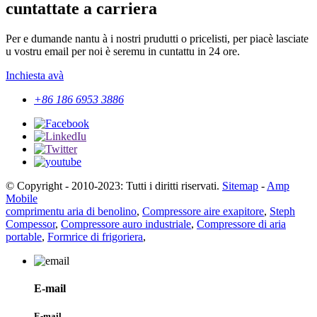
cuntattate a carriera
Per e dumande nantu à i nostri prudutti o pricelisti, per piacè lasciate
u vostru email per noi è seremu in cuntattu in 24 ore.
Inchiesta avà
+86 186 6953 3886
© Copyright - 2010-2023: Tutti i diritti riservati.
Sitemap
-
Amp
Mobile
comprimentu aria di benolino
,
Compressore aire exapitore
,
Steph
Compessor
,
Compressore auro industriale
,
Compressore di aria
portable
,
Formrice di frigoriera
,
E-mail
E-mail