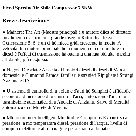
Fixed Speedw Air Shile Compressor 7.5KW
Breve descrizzione:
● Mainore: The Art (Maestru principali è u mutore diies sò direttate
un alimentu elasticu cù u grande disegnu Rotor di a Terza
Generazione 5: 6, è ùn ci hè micca gridi crescente in mediu. A
velocità di u mutore principale hè u mumentu chì di u mutore di
diesel è l'effetti di trasmissione hà ottenutu una rata più alta, megliu
affidabile, più disgrazia.
● Negozi Dieselato: A scelta di i motori diesel di diesel di Marca
domestici è Cumminti Famosi familiari è stranieri Ripigliate i Strangi
Naziunale IIA
● U sistema di cuntrollu di u volume d'auri hè Semplici è affidabile,
secondu a dimensione di u cunsumu l'aria, l'intenzione d'aria di u
trasmissione automatica di u Anciale di Anzianu, Salvo di Meralità
automatica di u Murete di Merchi.
● Microcomputer Intelligent Monitoring Comporms Exhaustrsà a
pressione, a mo temperatura diesel, pressione di l'acqua, livellu di
compitu d'elettore è altre paràgine per a strada automatica.