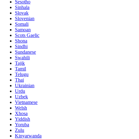
Sesotho
Sinhala
Slovak
Slovenian
Somali
Samoan
Scots Gaelic
Shona
Sindhi
Sundanese
Swahili
Tajik
Tamil
Telugu
Thai
Ukrainian
Urdu
Uzbek
Vietnamese
Welsh
Xhosa
Yiddish
Yoruba
Zulu
Kinyarwanda