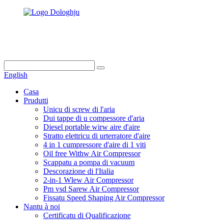
info@dukascompressor.com
+86 186 6953 3886
English
Casa
Prudutti
Unicu di screw di l'aria
Dui tappe di u compessore d'aria
Diesel portable wirw aire d'aire
Stratto elettricu di urterratore d'aire
4 in 1 cumpressore d'aire di 1 viti
Oil free Withw Air Compressor
Scappatu a pompa di vacuum
Descorazione di l'Italia
2-in-1 Wlew Air Compressor
Pm vsd Sarew Air Compressor
Fissatu Speed ​​Shaping Air Compressor
Nantu à noi
Certificatu di Qualificazione